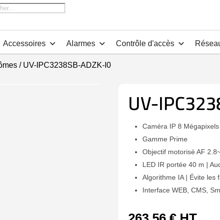
che
Accessoires
Alarmes
Contrôle d'accès
Résea
ômes
/ UV-IPC3238SB-ADZK-I0
UV-IPC323
Caméra IP 8 Mégapixels
Gamme Prime
Objectif motorisé AF 2
LED IR portée 40 m | Au
Algorithme IA | Évite les
Interface WEB, CMS, Sm
263,56
€
HT