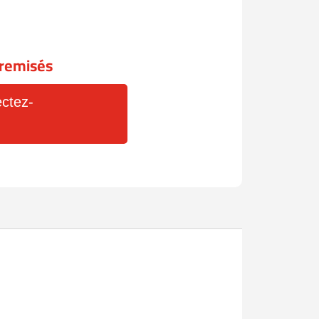
x remisés
ctez-