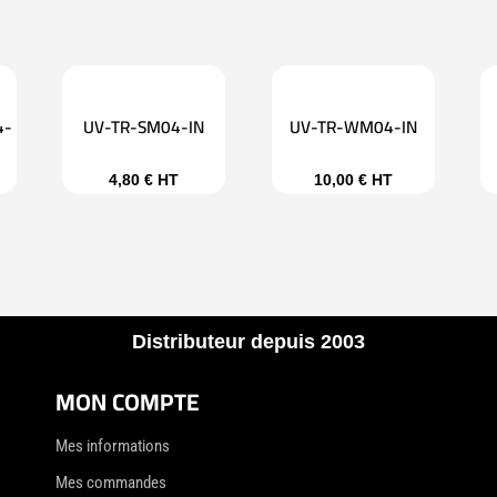
4-
UV-TR-SM04-IN
UV-TR-WM04-IN
4,80
€
HT
10,00
€
HT
Distributeur depuis 2003
MON COMPTE
Mes informations
Mes commandes