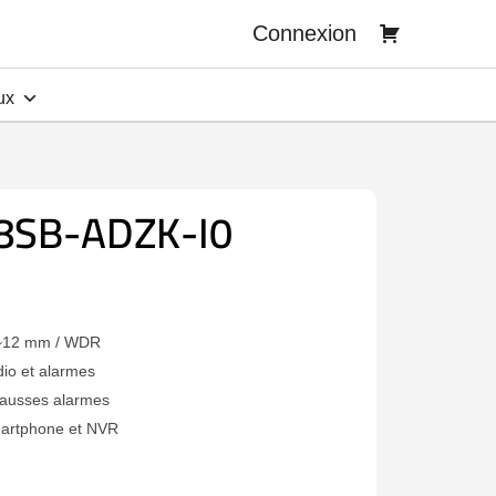
Connexion
ux
8SB-ADZK-I0
.8~12 mm / WDR
dio et alarmes
 fausses alarmes
artphone et NVR