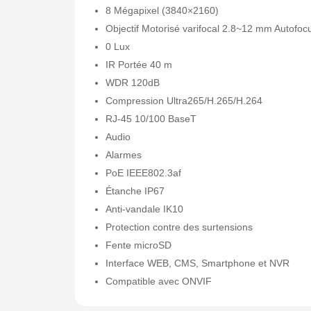
8 Mégapixel (3840×2160)
Objectif Motorisé varifocal 2.8~12 mm Autofoc
0 Lux
IR Portée 40 m
WDR 120dB
Compression Ultra265/H.265/H.264
RJ-45 10/100 BaseT
Audio
Alarmes
PoE IEEE802.3af
Étanche IP67
Anti-vandale IK10
Protection contre des surtensions
Fente microSD
Interface WEB, CMS, Smartphone et NVR
Compatible avec ONVIF