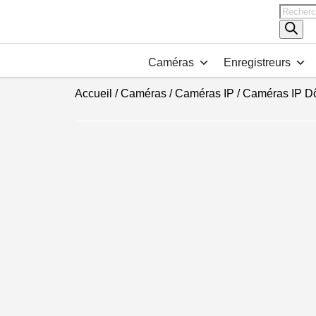
Recher
de
produits
Caméras
Enregistreurs
Accueil
/
Caméras
/
Caméras IP
/
Caméras IP D