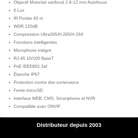
Objectif Motorisé varifocal 2.8-12 mm Autofocus
0 Lux
IR Portée 40 m
WDR 120dB
Compression Ultra265/H.265/H.264
Fonctions intelligentes
Microphone intégré
RJ-45 10/100 BaseT
PoE IEEE802.3af
Étanche IP67
Protection contre des surtensions
Fente microSD
Interface WEB, CMS, Smartphone et NVR
Compatible avec ONVIF
Distributeur depuis 2003