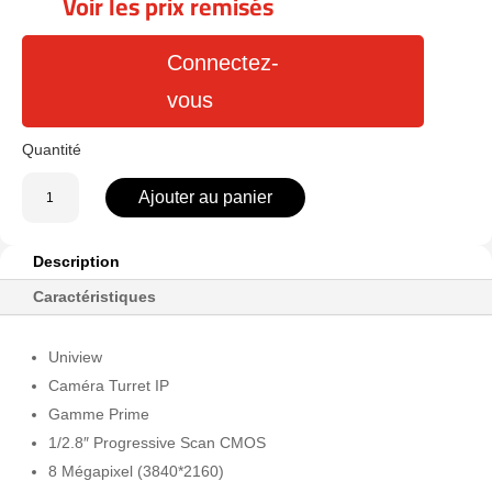
Voir les prix remisés
Connectez-
vous
quantité
Ajouter au panier
de
UV-
IPC3638SB-
Description
ADZK-
Caractéristiques
I0
Uniview
Caméra Turret IP
Gamme Prime
1/2.8″ Progressive Scan CMOS
8 Mégapixel (3840*2160)