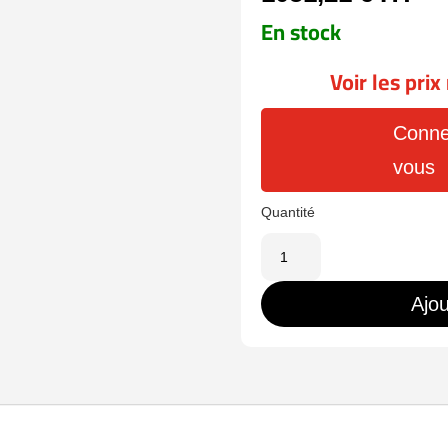
En stock
Voir les pri
Conne
vous
quantité
de
UV-
Ajou
IPC6658SR-
X25-
VF