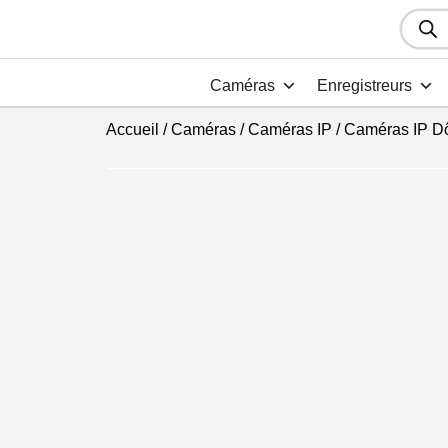
Recher
de
produit
Caméras
Enregistreurs
Accueil
/
Caméras
/
Caméras IP
/
Caméras IP D