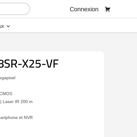
Connexion
ux
8SR-X25-VF
egapixel
n CMOS
| Laser IR 200 m
artphone et NVR