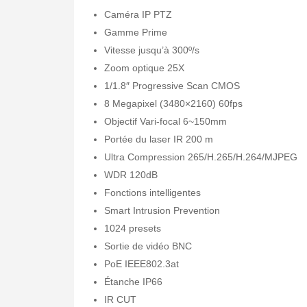
Caméra IP PTZ
Gamme Prime
Vitesse jusqu’à 300º/s
Zoom optique 25X
1/1.8″ Progressive Scan CMOS
8 Megapixel (3480×2160) 60fps
Objectif Vari-focal 6~150mm
Portée du laser IR 200 m
Ultra Compression 265/H.265/H.264/MJPEG
WDR 120dB
Fonctions intelligentes
Smart Intrusion Prevention
1024 presets
Sortie de vidéo BNC
PoE IEEE802.3at
Étanche IP66
IR CUT