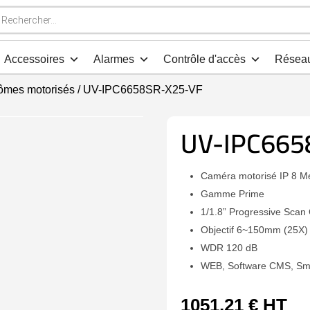
che
s
Accessoires
Alarmes
Contrôle d'accès
Résea
ômes motorisés
/ UV-IPC6658SR-X25-VF
UV-IPC665
Caméra motorisé IP 8 M
Gamme Prime
1/1.8” Progressive Sca
Objectif 6~150mm (25X) 
WDR 120 dB
WEB, Software CMS, Sm
1051,21
€
HT