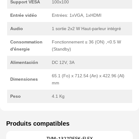
Support VESA
100x100
Entrée vidéo
Entrées: 1xVGA, 1xHDMI
Audio
1 sortie 2x2 W Haut-parleur intégré
Consommation
Fonctionnement ≤ 36 (ON) ,<0.5 W
d'énergie
(Standby)
Alimentación
DC 12V, 3A
65.1 (Fo) x 712.54 (An) x 422.96 (Al)
Dimensiones
mm
Peso
4.1 Kg
TVM-1327DESK-FLEX