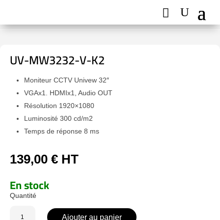
UV-MW3232-V-K2
Moniteur CCTV Univew 32″
VGAx1. HDMIx1, Audio OUT
Résolution 1920×1080
Luminosité 300 cd/m2
Temps de réponse 8 ms
139,00
€
HT
En stock
quantité
Ajouter au panier