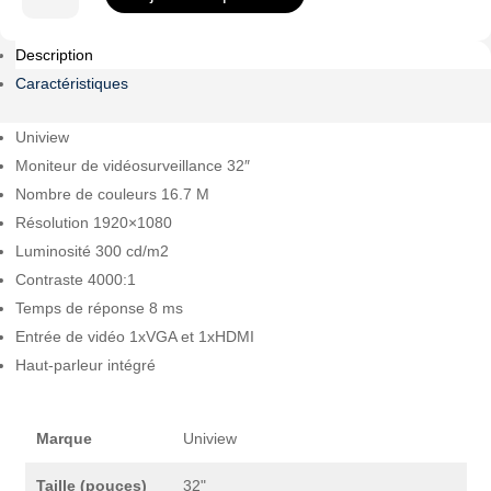
de
UV-
Description
MW3232-
V-
Caractéristiques
K2
Uniview
Moniteur de vidéosurveillance 32″
Nombre de couleurs 16.7 M
Résolution 1920×1080
Luminosité 300 cd/m2
Contraste 4000:1
Temps de réponse 8 ms
Entrée de vidéo 1xVGA et 1xHDMI
Haut-parleur intégré
Marque
Uniview
Taille (pouces)
32"