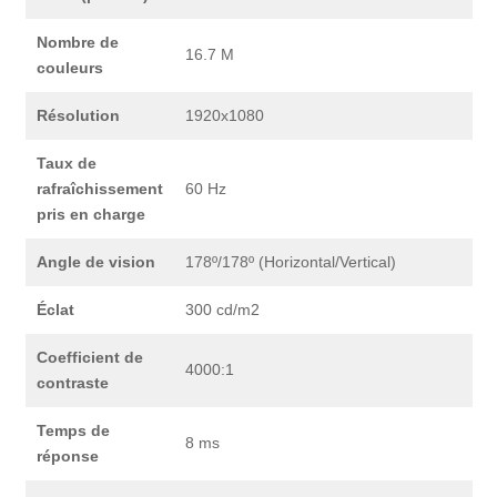
Nombre de
16.7 M
couleurs
Résolution
1920x1080
Taux de
rafraîchissement
60 Hz
pris en charge
Angle de vision
178º/178º (Horizontal/Vertical)
Éclat
300 cd/m2
Coefficient de
4000:1
contraste
Temps de
8 ms
réponse