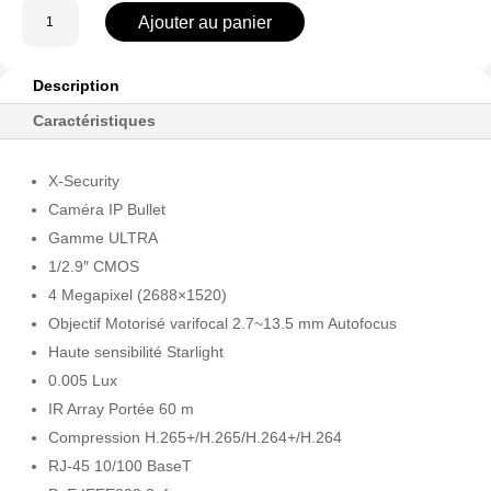
quantité
Ajouter au panier
de
XS-
IPB830ZSWH-
Description
4U-
Caractéristiques
AI
X-Security
Caméra IP Bullet
Gamme ULTRA
1/2.9″ CMOS
4 Megapixel (2688×1520)
Objectif Motorisé varifocal 2.7~13.5 mm Autofocus
Haute sensibilité Starlight
0.005 Lux
IR Array Portée 60 m
Compression H.265+/H.265/H.264+/H.264
RJ-45 10/100 BaseT