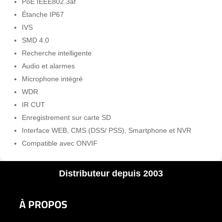
PoE IEEE802.3af
Étanche IP67
IVS
SMD 4.0
Recherche intelligente
Audio et alarmes
Microphone intégré
WDR
IR CUT
Enregistrement sur carte SD
Interface WEB, CMS (DSS/ PSS), Smartphone et NVR
Compatible avec ONVIF
Distributeur depuis 2003
À PROPOS