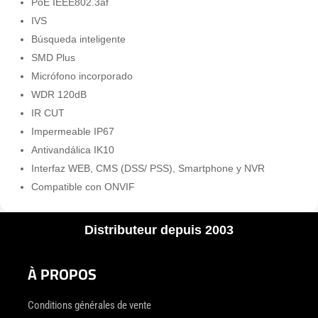
PoE IEEE802.3af
IVS
Búsqueda inteligente
SMD Plus
Micrófono incorporado
WDR 120dB
IR CUT
Impermeable IP67
Antivandálica IK10
Interfaz WEB, CMS (DSS/ PSS), Smartphone y NVR
Compatible con ONVIF
Distributeur depuis 2003
À PROPOS
Conditions générales de vente