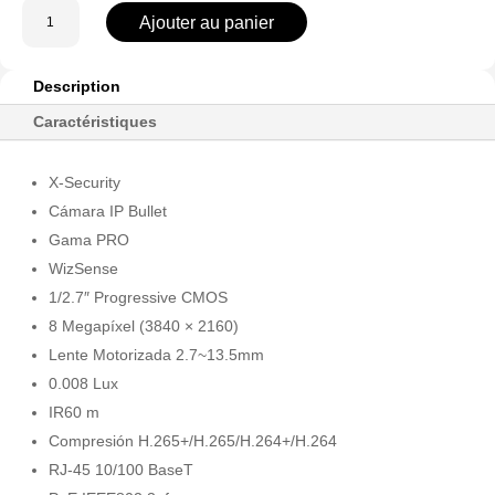
quantité
Ajouter au panier
de
XS-
IPB830ZW-
Description
8P-
Caractéristiques
AI
X-Security
Cámara IP Bullet
Gama PRO
WizSense
1/2.7″ Progressive CMOS
8 Megapíxel (3840 × 2160)
Lente Motorizada 2.7~13.5mm
0.008 Lux
IR60 m
Compresión H.265+/H.265/H.264+/H.264
RJ-45 10/100 BaseT