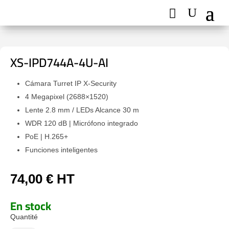
XS-IPD744A-4U-AI
Cámara Turret IP X-Security
4 Megapixel (2688×1520)
Lente 2.8 mm / LEDs Alcance 30 m
WDR 120 dB | Micrófono integrado
PoE | H.265+
Funciones inteligentes
74,00
€
HT
En stock