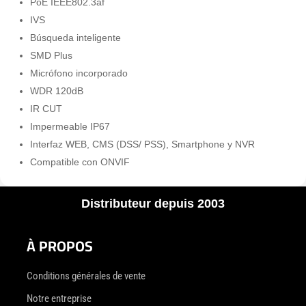
PoE IEEE802.3af
IVS
Búsqueda inteligente
SMD Plus
Micrófono incorporado
WDR 120dB
IR CUT
Impermeable IP67
Interfaz WEB, CMS (DSS/ PSS), Smartphone y NVR
Compatible con ONVIF
Distributeur depuis 2003
À PROPOS
Conditions générales de vente
Notre entreprise