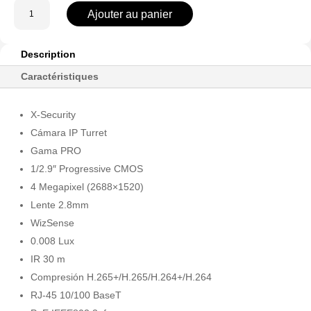
quantité
Ajouter au panier
de
XS-
IPD744A-
Description
4U-
Caractéristiques
AI
X-Security
Cámara IP Turret
Gama PRO
1/2.9″ Progressive CMOS
4 Megapixel (2688×1520)
Lente 2.8mm
WizSense
0.008 Lux
IR 30 m
Compresión H.265+/H.265/H.264+/H.264
RJ-45 10/100 BaseT