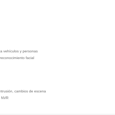
ara vehículos y personas
econocimiento facial
 intrusión, cambios de escena
y NVR