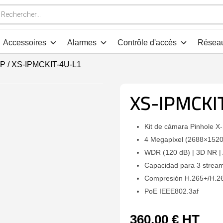
che
s
Accessoires
Alarmes
Contrôle d'accès
Résea
IP
/ XS-IPMCKIT-4U-L1
XS-IPMCKI
Kit de cámara Pinhole X-
4 Megapíxel (2688×1520
WDR (120 dB) | 3D NR | 
Capacidad para 3 strea
Compresión H.265+/H.2
PoE IEEE802.3af
360,00
€
HT