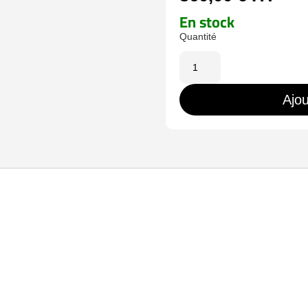
En stock
quantité
de
XS-
Ajou
IPMCKIT-
4U-
L1