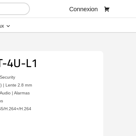
Connexion
ux
T-4U-L1
Security
) | Lente 2.8 mm
Audio | Alarmas
ms
65/H.264+/H.264