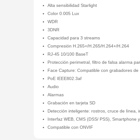
Alta sensibilidad Starlight
Color 0.005 Lux
WDR
3DNR
Capacidad para 3 streams
Compresión H.265+/H.265/H.264+/H.264
RJ-45 10/100 BaseT
Protección perimetral, filtro de falsa alarma p
Face Capture: Compatible con grabadores de r
PoE IEEE802.3af
Audio
Alarmas
Grabación en tarjeta SD
Detección inteligente: rostros, cruce de línea,
Interfaz WEB, CMS (DSS/ PSS), Smartphone 
Compatible con ONVIF