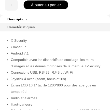
quantité
Ajouter au panier
de
XS-
KB5200-
Description
F
Caractéristiques
X-Security
Clavier IP
Android 7.1
Compatible avec les dispositifs de stockage, les murs
d’images et les dômes motorisés de la marque X-Security
Connexions USB, RS485, RJ45 et Wi-Fi
Joystick 4 axes (zoom, focus et iris)
Écran LCD 10.1″ tactile 1280*800 pour des aperçus en
temps réel
Audio et alarmes
Haut-parleurs