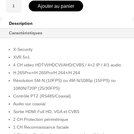
quantité
Ajouter au panier
de
XS-
XVR6104A-
Description
AI
Caractéristiques
X-Security
XVR 5n1
4 CH video HDTVI/HDCVI/AHD/CVBS / 4+2 IP / 4/1 audio
H.265Pro+/H.265Pro/H.264+/H.264
Résolution 5M-N (10FPS) ou 4M-N/1080p (15FPS) ou
1080N/720P (25/30FPS)
Contrôle PTZ (RS485/Coaxial)
Audio sur coaxial
Sortie HDMI Full HD, VGA et CVBS
2 CH Protection périmétrique
1 CH Reconnaissance faciale