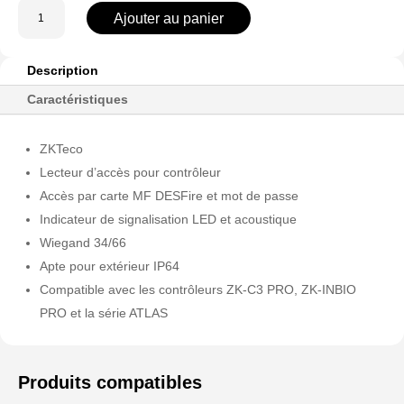
quantité
Ajouter au panier
de
ZK-
KR612D
Description
Caractéristiques
ZKTeco
Lecteur d’accès pour contrôleur
Accès par carte MF DESFire et mot de passe
Indicateur de signalisation LED et acoustique
Wiegand 34/66
Apte pour extérieur IP64
Compatible avec les contrôleurs ZK-C3 PRO, ZK-INBIO
PRO et la série ATLAS