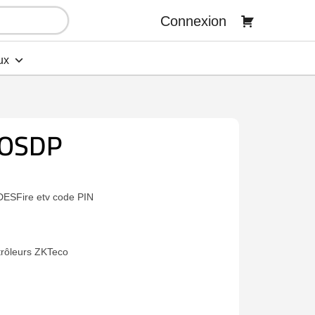
Connexion
ux
-OSDP
DESFire etv code PIN
trôleurs ZKTeco