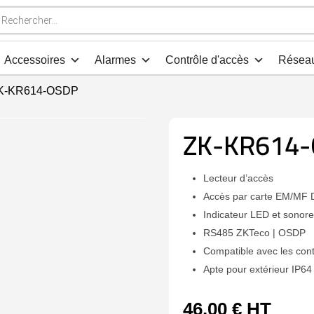
che
s
Accessoires
Alarmes
Contrôle d'accès
Résea
ZK-KR614-OSDP
ZK-KR614
Lecteur d’accès
Accès par carte EM/MF 
Indicateur LED et sonore
RS485 ZKTeco | OSDP
Compatible avec les con
Apte pour extérieur IP64
46,00
€
HT