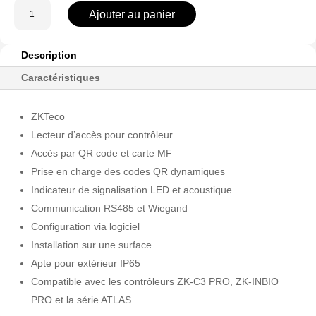
quantité
Ajouter au panier
de
ZK-
QR600-
Description
V-
Caractéristiques
MF
ZKTeco
Lecteur d’accès pour contrôleur
Accès par QR code et carte MF
Prise en charge des codes QR dynamiques
Indicateur de signalisation LED et acoustique
Communication RS485 et Wiegand
Configuration via logiciel
Installation sur une surface
Apte pour extérieur IP65
Compatible avec les contrôleurs ZK-C3 PRO, ZK-INBIO
PRO et la série ATLAS