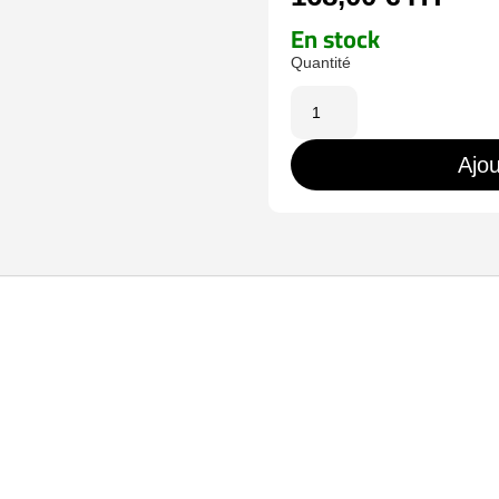
En stock
quantité
de
ZK-
Ajou
QR600-
VK-
EM