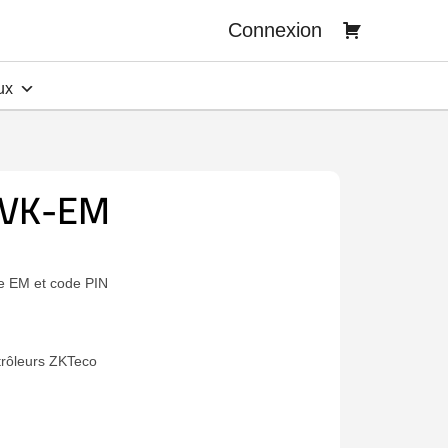
Connexion
ux
-VK-EM
e EM et code PIN
trôleurs ZKTeco