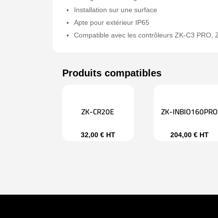
Installation sur une surface
Apte pour extérieur IP65
Compatible avec les contrôleurs ZK-C3 PRO, 
ZK-CR20E
ZK-INBIO160PRO
32,00
€
HT
204,00
€
HT