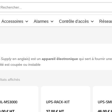
che
s
Accessoires
Alarmes
Contrôle d'accès
Résea
 Supply
en anglais) est un
appareil électronique
qui sert à fournir un
ité est coupée ou instable
ltats affichés
OL-MS3000
UPS-RACK-KIT
UPS-SM
0,00
€
HT
37,00
€
HT
46,00
€