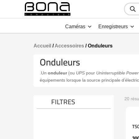
Recher
de
produit
Caméras
Enregistreurs
Accueil
/
Accessoires
/ Onduleurs
Onduleurs
.Un
onduleur
(ou
UPS
pour
Uninterruptible Power
équipements lorsque la source principale d’électric
FILTRES
20 résu
TS
30