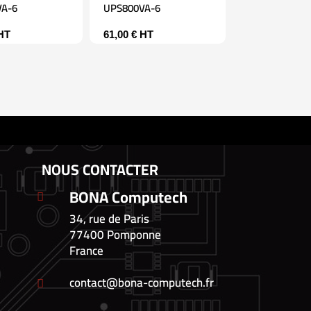
VA-6
UPS800VA-6
HT
61,00
€
HT
NOUS CONTACTER
BONA Computech

34, rue de Paris
77400 Pomponne
France
contact@bona-computech.fr
