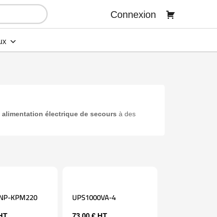
Connexion
ux
e
alimentation électrique de secours
à des
NP-KPM220
UPS1000VA-4
HT
73,00
€
HT