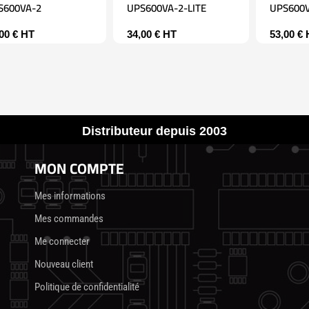
S600VA-2
UPS600VA-2-LITE
UPS600
,00
€
HT
34,00
€
HT
53,00
€
Distributeur depuis 2003
MON COMPTE
Mes informations
Mes commandes
Me connecter
Nouveau client
Politique de confidentialité