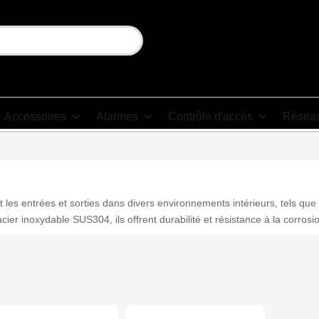
Accessoires
Alarmes
Contrôle d'accès
Résea
 les entrées et sorties dans divers environnements intérieurs, tels qu
ier inoxydable SUS304, ils offrent durabilité et résistance à la corrosi