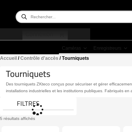
Recherche
de
produits
Connexion
Caméras
Enregistreurs
Accueil
/
Contrôle d'accès
/ Tourniquets
Tourniquets
Des tourniquets ZKteco
conçus pour sécuriser et gérer efficacement
installations industrielles et les institutions publiques.
Fabriqués en ac
FILTRES
5 résultats affichés