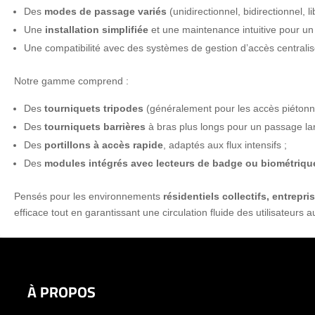
Des
modes de passage variés
(unidirectionnel, bidirectionnel, li
Une
installation simplifiée
et une maintenance intuitive pour un 
Une compatibilité avec des systèmes de gestion d’accès centralisé
Notre gamme comprend :
Des
tourniquets tripodes
(généralement pour les accès piétonni
Des
tourniquets barrières
à bras plus longs pour un passage la
Des
portillons à accès rapide
, adaptés aux flux intensifs ;
Des
modules intégrés avec lecteurs de badge ou biométriqu
Pensés pour les environnements
résidentiels collectifs, entrepr
efficace tout en garantissant une circulation fluide des utilisateurs a
À PROPOS