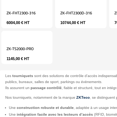
ZK-FHT2300-316
ZK-FHT2300D-316
Z
6004,00
€
HT
10744,00
€
HT
7
ZK-TS2000-PRO
1145,00
€
HT
Les
tourniquets
sont des solutions de contrôle d’accès indispens
publics, bureaux, salles de sport, parkings ou évènements.
Ils assurent un
passage contrôlé
, fiable et structuré, tout en in
Nos tourniquets, notamment de la marque
ZKTeco
, se distinguent 
Une
construction robuste et durable
, adaptée à un usage inten
Une
intégration facile avec les lecteurs d’accès
(RFID, biométr