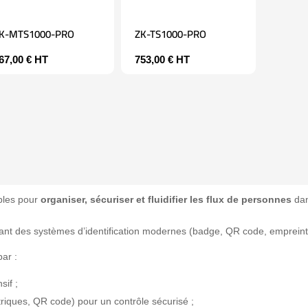
K-MTS1000-PRO
ZK-TS1000-PRO
67,00
€
HT
753,00
€
HT
ables pour
organiser, sécuriser et fluidifier les flux de personnes
dan
tégrant des systèmes d’identification modernes (badge, QR code, empreint
par :
sif ;
iques, QR code) pour un contrôle sécurisé ;