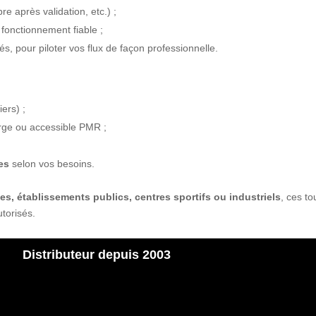
bre après validation, etc.) ;
fonctionnement fiable ;
s, pour piloter vos flux de façon professionnelle.
ers) ;
rge ou accessible PMR ;
es
selon vos besoins.
ises, établissements publics, centres sportifs ou industriels
, ces t
utorisés.
Distributeur depuis 2003