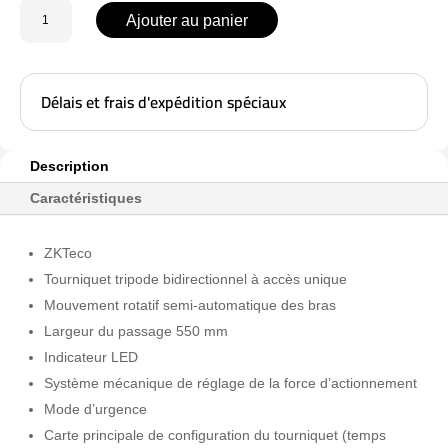
quantité
Ajouter au panier
de
ZK-
TS1000-
Délais et frais d'expédition spéciaux
PRO
Description
Caractéristiques
ZKTeco
Tourniquet tripode bidirectionnel à accès unique
Mouvement rotatif semi-automatique des bras
Largeur du passage 550 mm
Indicateur LED
Système mécanique de réglage de la force d’actionnement
Mode d’urgence
Carte principale de configuration du tourniquet (temps