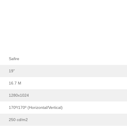
Safire
19"
16.7 M
1280x1024
170º/170º (Horizontal/Vertical)
250 cd/m2