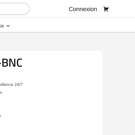
Connexion
ux
-BNC
illance 24/7
o
m