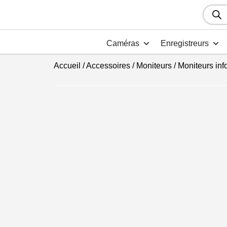
Recher
de
produit
Caméras
Enregistreurs
Accueil
/
Accessoires
/
Moniteurs
/
Moniteurs inf