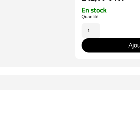
En stock
quantité
de
SF-
Ajou
MNT19-
BNC