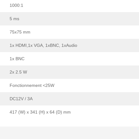
1000:1
5 ms
75x75 mm
1x HDMI,1x VGA, 1xBNC, 1xAudio
1x BNC
2x 2.5 W
Fonctionnement <25W
DC12V / 3A
417 (W) x 341 (H) x 64 (D) mm