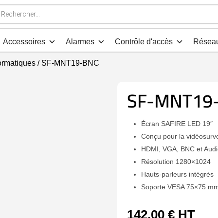
che
s
Accessoires
Alarmes
Contrôle d'accès
Résea
ormatiques
/ SF-MNT19-BNC
SF-MNT19
Écran SAFIRE LED 19″
Conçu pour la vidéosurve
HDMI, VGA, BNC et Audi
Résolution 1280×1024
Hauts-parleurs intégrés
Soporte VESA 75×75 m
142,00
€
HT