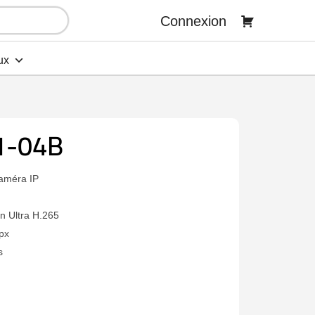
Connexion
ux
1-04B
améra IP
n Ultra H.265
px
s