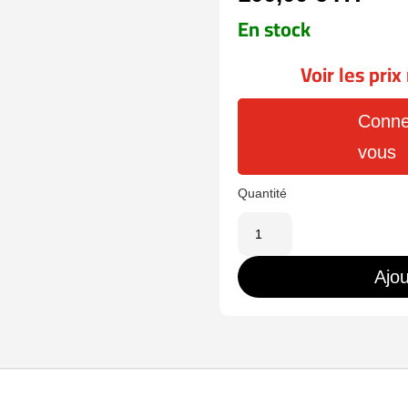
En stock
Voir les pri
Conne
vous
quantité
de
UV-
Ajou
NVR501-
04B