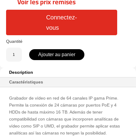
Voir les prix remisés
Connectez-
vous
quantité
Ajouter au panier
de
UV-
NVR504-
Description
64E-
Caractéristiques
P24-
IQ
Grabador de vídeo en red de 64 canales IP gama Prime.
Permite la conexión de 24 cámaras por puertos PoE y 4
HDDs de hasta máximo 16 TB. Además de tener
compatibilidad con cámaras que incorporen analíticas de
vídeo como SIP o UMD, el grabador permite aplicar estas
analíticas así las cámaras no tengan la posibilidad.